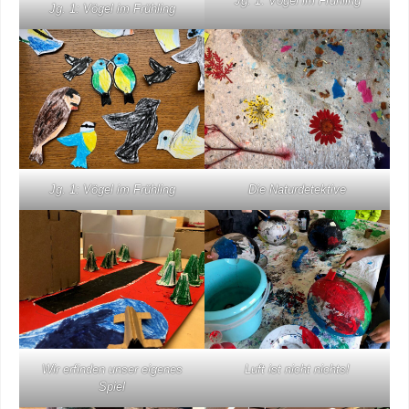
Jg. 1: Vögel im Frühling
Jg. 1: Vögel im Frühling
Jg. 1: Vögel im Frühling
Die Naturdetektive
Wir erfinden unser eigenes
Luft ist nicht nichts!
Spiel